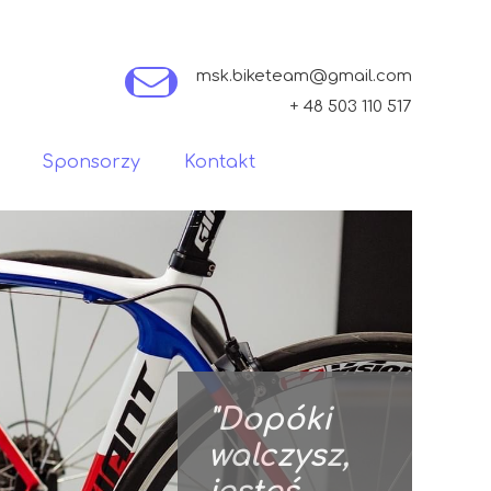
msk.biketeam@gmail.com
+ 48 503 110 517
Sponsorzy
Kontakt
"Dopóki
walczysz,