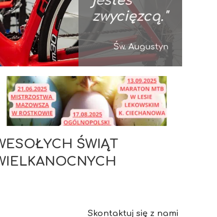
jesteś
zwycięzcą."
Św. Augustyn
WESOŁYCH ŚWIĄT
WIELKANOCNYCH
Skontaktuj się z nami